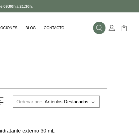
de 09:00h a 21:30h.
OCIONES
BLOG
CONTACTO
Buscar
Mi Cuenta
Mi Carr
Ordenar por:
idratante externo 30 mL