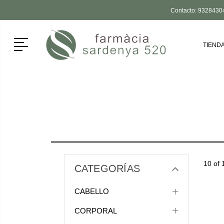
Contacto:
9328430
Menú
TIEND
10 of 
CATEGORÍAS
CABELLO
CORPORAL