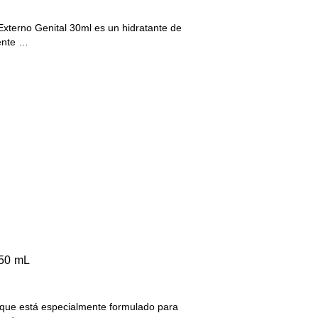
terno Genital 30ml es un hidratante de
ente …
 50 mL
e que está especialmente formulado para