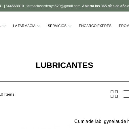
41
|
644568810
|
farmaciasardenya520@gmail.com
Abierta los 365 días de año 
Buscar
A
LA FARMACIA
SERVICIOS
ENCARGO EXPRÉS
PROM
LUBRICANTES
10 Items
Cumlade lab: gynelaude h