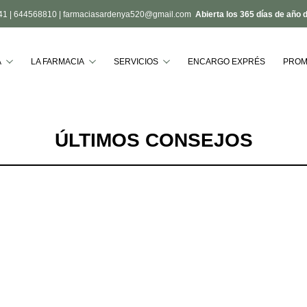
41
|
644568810
|
farmaciasardenya520@gmail.com
Abierta los 365 días de año 
Buscar
A
LA FARMACIA
SERVICIOS
ENCARGO EXPRÉS
PROM
ÚLTIMOS CONSEJOS