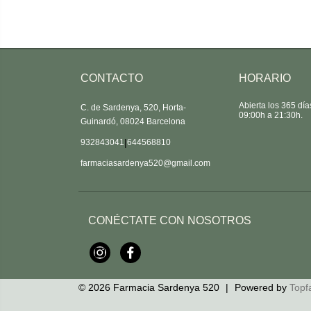
CONTACTO
HORARIO
Abierta los 365 dí
C. de Sardenya, 520, Horta-
09:00h a 21:30h.
Guinardó, 08024 Barcelona
|
932843041
644568810
farmaciasardenya520@gmail.com
CONÉCTATE CON NOSOTROS
Instagram
Facebook
© 2026
Farmacia Sardenya 520
|
Powered by
Topf