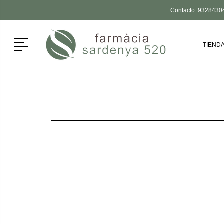
Contacto:
9328430
Menú
TIEND