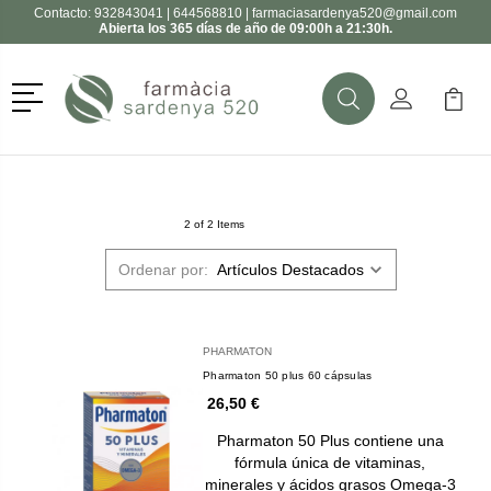
Contacto:
932843041
|
644568810
|
farmaciasardenya520@gmail.com
Abierta los 365 días de año de 09:00h a 21:30h.
Menú
Buscar
Mi Cuenta
Mi Ca
Buscar
2 of 2 Items
Ordenar por:
PHARMATON
Pharmaton 50 plus 60 cápsulas
26,50 €
Pharmaton 50 Plus contiene una
fórmula única de vitaminas,
minerales y ácidos grasos Omega-3