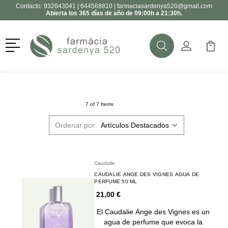
Contacto:
932843041
|
644568810
|
farmaciasardenya520@gmail.com
Abierta los 365 días de año de 09:00h a 21:30h.
Menú
Buscar
Mi Cuenta
Mi Ca
Buscar
7 of 7 Items
Ordenar por:
Caudalie
CAUDALIE ANGE DES VIGNES AGUA DE
PERFUME 50 ML
21,00 €
El Caudalie Ange des Vignes es un
agua de perfume que evoca la