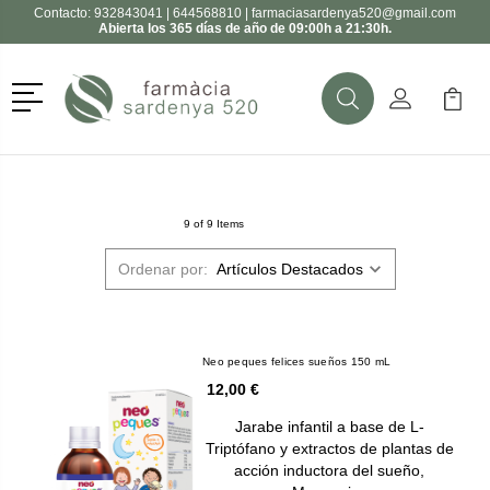
Contacto:
932843041
|
644568810
|
farmaciasardenya520@gmail.com
Abierta los 365 días de año de 09:00h a 21:30h.
Menú
Buscar
Mi Cuenta
Mi Ca
Buscar
9 of 9 Items
Ordenar por:
Neo peques felices sueños 150 mL
12,00 €
Jarabe infantil a base de L-
Triptófano y extractos de plantas de
acción inductora del sueño,