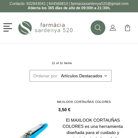
Contacto:
932843041
|
644568810
|
farmaciasardenya520@gmail.com
Abierta los 365 días de año de 09:00h a 21:30h.
Menú
Buscar
Mi Cuenta
Mi Ca
Buscar
11 of 11 Items
Ordenar por:
MAXLOOK CORTAUÑAS COLORES
3,50 €
El MAXLOOK CORTAUÑAS
COLORES es una herramienta
diseñada para el cuidado y