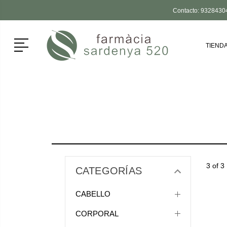
Contacto:
9328430
Menú
TIEND
3 of 3
CATEGORÍAS
CABELLO
CORPORAL