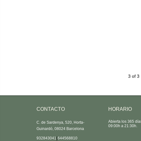
3 of 3
CONTACTO
HORARIO
Abierta los 365 dí
C. de Sardenya, 520, Horta-
09:00h a 21:30h.
Guinardó, 08024 Barcelona
|
932843041
644568810