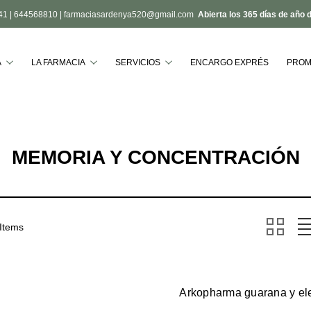
41
|
644568810
|
farmaciasardenya520@gmail.com
Abierta los 365 días de año 
Buscar
A
LA FARMACIA
SERVICIOS
ENCARGO EXPRÉS
PROM
MEMORIA Y CONCENTRACIÓN
 Items
Arkopharma guarana y el