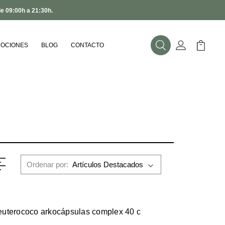
de 09:00h a 21:30h.
OCIONES
BLOG
CONTACTO
Buscar
Mi Cuenta
Mi Carr
Ordenar por:
euterococo arkocápsulas complex 40 c