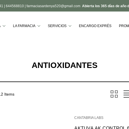
41
|
644568810
|
farmaciasardenya520@gmail.com
Abierta los 365 días de año 
Buscar
A
LA FARMACIA
SERVICIOS
ENCARGO EXPRÉS
PROM
ANTIOXIDANTES
12 Items
CANTABRIA LABS
AKTUVA AK CONTROL 