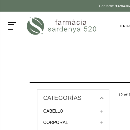
Contacto:
9328430
Menú
TIEND
12 of 
CATEGORÍAS
CABELLO
CORPORAL