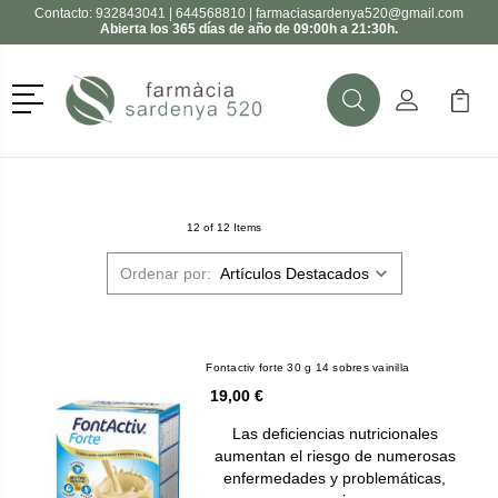
Contacto:
932843041
|
644568810
|
farmaciasardenya520@gmail.com
Abierta los 365 días de año de 09:00h a 21:30h.
Menú
Buscar
Mi Cuenta
Mi Ca
Buscar
12 of 12 Items
Ordenar por:
Fontactiv forte 30 g 14 sobres vainilla
19,00 €
Las deficiencias nutricionales
aumentan el riesgo de numerosas
enfermedades y problemáticas,