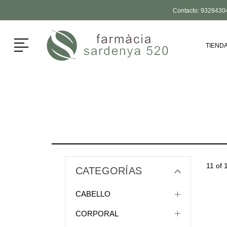
Contacto:
9328430
Menú
TIEND
11 of 
CATEGORÍAS
CABELLO
CORPORAL