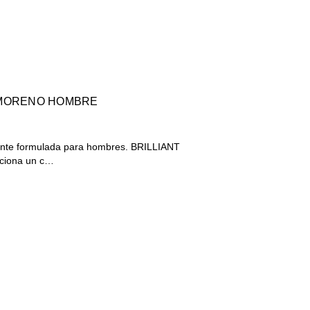
3 MORENO HOMBRE
mente formulada para hombres. BRILLIANT
iona un c…