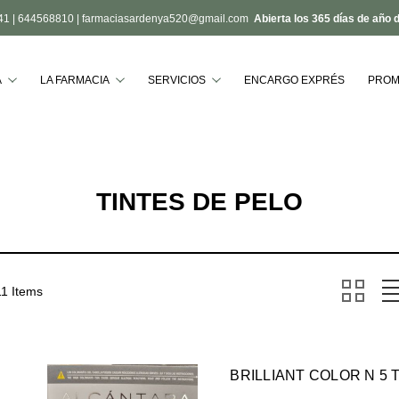
41
|
644568810
|
farmaciasardenya520@gmail.com
Abierta los 365 días de año 
Buscar
A
LA FARMACIA
SERVICIOS
ENCARGO EXPRÉS
PROM
TINTES DE PELO
11 Items
BRILLIANT COLOR N 5 