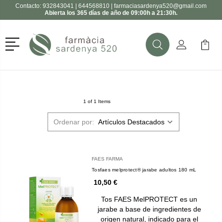
Contacto:
932843041
|
644568810
|
farmaciasardenya520@gmail.com
Abierta los 365 días de año de 09:00h a 21:30h.
Menú
Buscar
Mi Cuenta
Mi Ca
Buscar
1 of 1 Items
Ordenar por:
FAES FARMA
Tosfaes melprotect® jarabe adultos 180 mL
10,50 €
Tos FAES MelPROTECT es un
jarabe a base de ingredientes de
origen natural, indicado para el