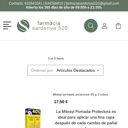
Contacto:
932843041
|
644568810
|
farmaciasardenya520@gmail.com
Abierta los 365 días de año de 09:00h a 21:30h.
Menú
Buscar
Mi Cuenta
Mi Ca
Buscar
3 of 3 Items
Ordenar por:
Mitosyl pomada protectora 65 g 2 tubos
17,50 €
La Mitosyl Pomada Protectora es
ideal para aplicar una fina capa
después de cada cambio de pañal