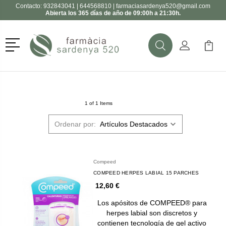
Contacto:
932843041
|
644568810
|
farmaciasardenya520@gmail.com
Abierta los 365 días de año de 09:00h a 21:30h.
Menú
Buscar
Mi Cuenta
Mi Ca
Buscar
1 of 1 Items
Ordenar por:
Compeed
COMPEED HERPES LABIAL 15 PARCHES
12,60 €
Los apósitos de COMPEED® para
herpes labial son discretos y
contienen tecnología de gel activo